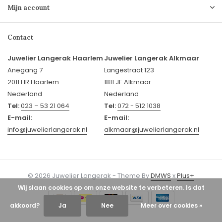
Mijn account
Contact
Juwelier Langerak Haarlem
Juwelier Langerak Alkmaar
Anegang 7
Langestraat 123
2011 HR Haarlem
1811 JE Alkmaar
Nederland
Nederland
Tel:
023 – 53 21 064
Tel:
072 - 512 1038
E-mail:
E-mail:
info@juwelierlangerak.nl
alkmaar@juwelierlangerak.nl
© 2026 Juwelier Langerak - Theme By
DMWS
x
Plus+
Wij slaan cookies op om onze website te verbeteren. Is dat
akkoord?
Ja
Nee
Meer over cookies »