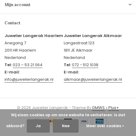
Mijn account
Contact
Juwelier Langerak Haarlem
Juwelier Langerak Alkmaar
Anegang 7
Langestraat 123
2011 HR Haarlem
1811 JE Alkmaar
Nederland
Nederland
Tel:
023 – 53 21 064
Tel:
072 - 512 1038
E-mail:
E-mail:
info@juwelierlangerak.nl
alkmaar@juwelierlangerak.nl
© 2026 Juwelier Langerak - Theme By
DMWS
x
Plus+
Wij slaan cookies op om onze website te verbeteren. Is dat
akkoord?
Ja
Nee
Meer over cookies »