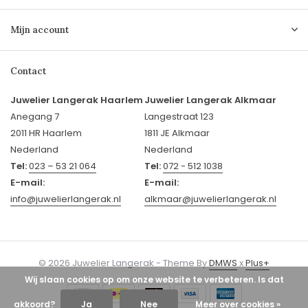
Mijn account
Contact
Juwelier Langerak Haarlem
Juwelier Langerak Alkmaar
Anegang 7
Langestraat 123
2011 HR Haarlem
1811 JE Alkmaar
Nederland
Nederland
Tel:
023 – 53 21 064
Tel:
072 - 512 1038
E-mail:
E-mail:
info@juwelierlangerak.nl
alkmaar@juwelierlangerak.nl
© 2026 Juwelier Langerak - Theme By
DMWS
x
Plus+
Wij slaan cookies op om onze website te verbeteren. Is dat
akkoord?
Ja
Nee
Meer over cookies »