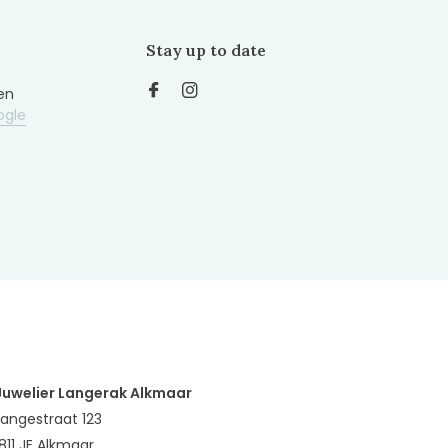
Stay up to date
en
ogle
Juwelier Langerak Alkmaar
Langestraat 123
1811 JE Alkmaar