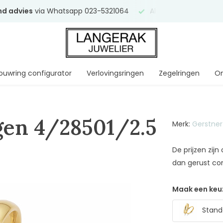
end advies
via Whatsapp 023-5321064
Al
ruim 75 jaar
uw ve
ouwring configurator
Verlovingsringen
Zegelringen
On
gen 4/28501/2.5
Merk:
Gerstner
De prijzen zij
dan gerust co
Maak een keu
Stand