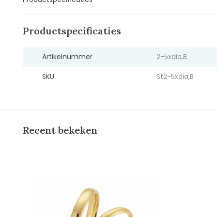
Productspecificaties
Artikelnummer
2-5xdia,B
SKU
St2-5xdia,B
Recent bekeken