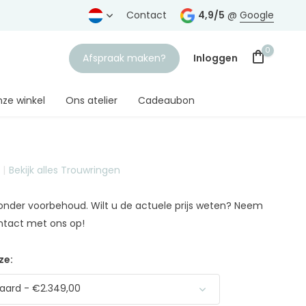
rtrouwde juwelier
Gratis verzending
Contact
vanaf € 75,-
4,9/5
@
Google
0
Afspraak maken?
Inloggen
ze winkel
Ons atelier
Cadeaubon
Bekijk alles Trouwringen
Account aanmaken
n onder voorbehoud. Wilt u de actuele prijs weten? Neem
ntact met ons op!
ze:
aard - €2.349,00