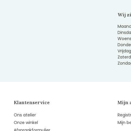
Wij z
Maanda
Dinsda
Woens
Donder
Vrijda
Zaterd
Zondag
Klantenservice
Mijn 
Ons atelier
Regist
Onze winkel
Mijn b
Afspraakformulier