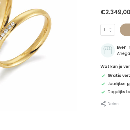
€2.349,0
Even i
Anegan
Wat kun je v
Gratis ve
Jaarlijkse
g
Dagelijks 
Delen