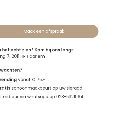
0
Maak een afspraak
n het echt zien? Kom bij ons langs
g 7, 2011 HR Haarlem
erwachten?
rzending
vanaf € 75,-
ratis
schoonmaakbeurt op uw sieraad
bereikbaar via whatsapp op 023-5321064