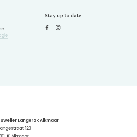
Stay up to date
en
ogle
Juwelier Langerak Alkmaar
Langestraat 123
1811 JE Alkmaar