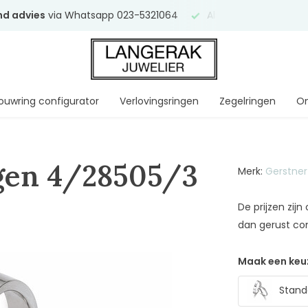
end advies
via Whatsapp 023-5321064
Al
ruim 75 jaar
uw ve
ouwring configurator
Verlovingsringen
Zegelringen
On
gen 4/28505/3
Merk:
Gerstner
De prijzen zij
dan gerust co
Maak een keu
Stand