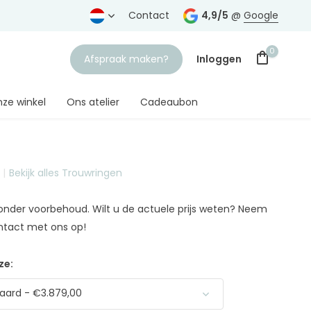
rtrouwde juwelier
Gratis verzending
Contact
vanaf € 75,-
4,9/5
@
Google
0
Afspraak maken?
Inloggen
ze winkel
Ons atelier
Cadeaubon
Bekijk alles Trouwringen
Account aanmaken
n onder voorbehoud. Wilt u de actuele prijs weten? Neem
ntact met ons op!
ze:
aard - €3.879,00