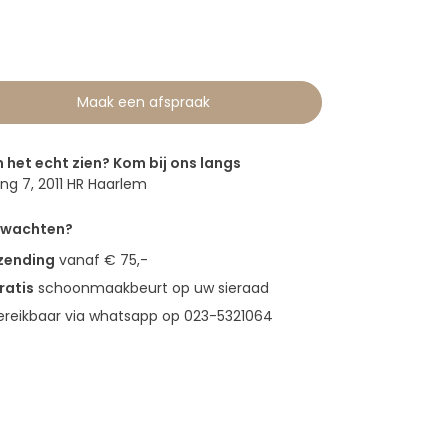
0
Maak een afspraak
n het echt zien? Kom bij ons langs
g 7, 2011 HR Haarlem
erwachten?
rzending
vanaf € 75,-
ratis
schoonmaakbeurt op uw sieraad
bereikbaar via whatsapp op 023-5321064