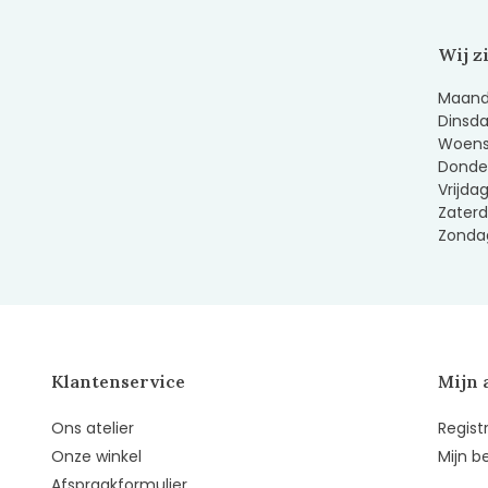
Wij z
Maanda
Dinsda
Woens
Donder
Vrijda
Zaterd
Zondag
Klantenservice
Mijn 
Ons atelier
Regist
Onze winkel
Mijn b
Afspraakformulier