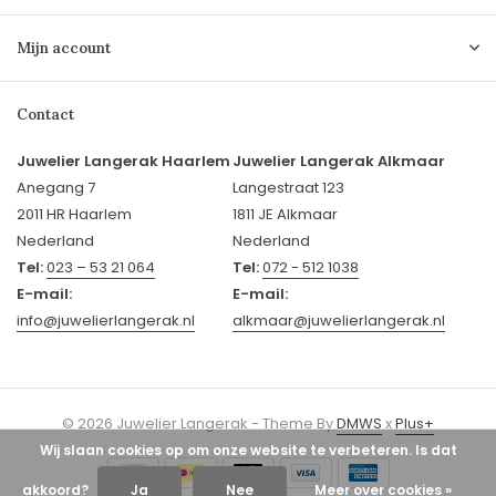
Mijn account
Contact
Juwelier Langerak Haarlem
Juwelier Langerak Alkmaar
Anegang 7
Langestraat 123
2011 HR Haarlem
1811 JE Alkmaar
Nederland
Nederland
Tel:
023 – 53 21 064
Tel:
072 - 512 1038
E-mail:
E-mail:
info@juwelierlangerak.nl
alkmaar@juwelierlangerak.nl
© 2026 Juwelier Langerak - Theme By
DMWS
x
Plus+
Wij slaan cookies op om onze website te verbeteren. Is dat
akkoord?
Ja
Nee
Meer over cookies »