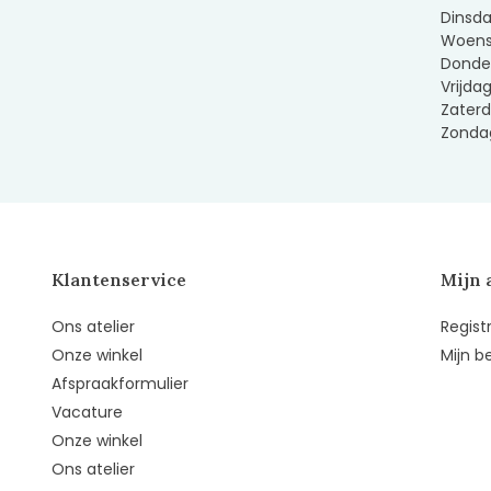
Dinsda
Woens
Donder
Vrijda
Zaterd
Zondag
Klantenservice
Mijn 
Ons atelier
Regist
Onze winkel
Mijn b
Afspraakformulier
Vacature
Onze winkel
Ons atelier