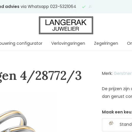
end advies
via Whatsapp 023-5321064
Al
ruim 75 jaar
uw ve
ouwring configurator
Verlovingsringen
Zegelringen
On
gen 4/28772/3
Merk:
Gerstner
De prijzen zij
dan gerust co
Maak een keu
Stand