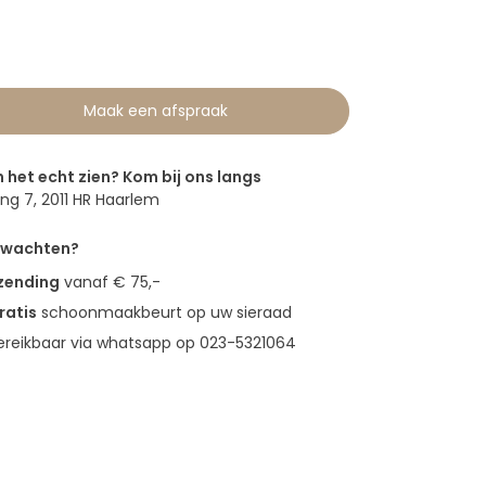
0
Maak een afspraak
n het echt zien? Kom bij ons langs
g 7, 2011 HR Haarlem
erwachten?
rzending
vanaf € 75,-
ratis
schoonmaakbeurt op uw sieraad
bereikbaar via whatsapp op 023-5321064