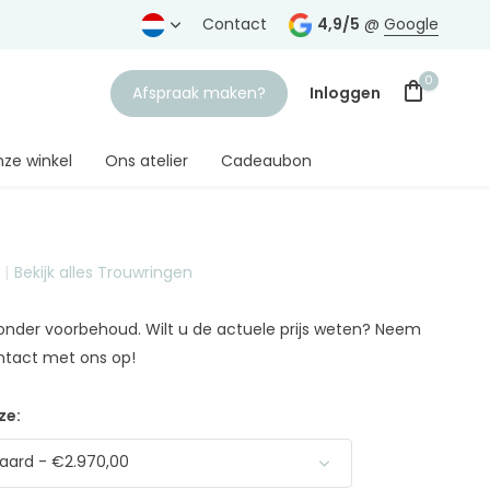
rtrouwde juwelier
Gratis verzending
Contact
vanaf € 75,-
4,9/5
@
Google
0
Afspraak maken?
Inloggen
ze winkel
Ons atelier
Cadeaubon
Bekijk alles Trouwringen
Account aanmaken
n onder voorbehoud. Wilt u de actuele prijs weten? Neem
ntact met ons op!
ze:
aard - €2.970,00