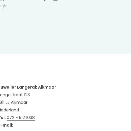
ogle
Juwelier Langerak Alkmaar
Langestraat 123
1811 JE Alkmaar
Nederland
Tel:
072 - 512 1038
E-mail: