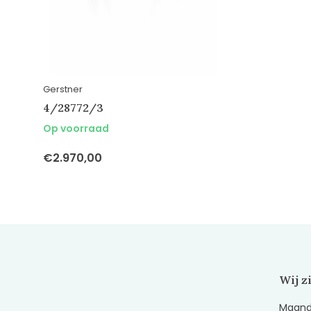
Gerstner
4/28772/3
Op voorraad
€2.970,00
Wij z
Maanda