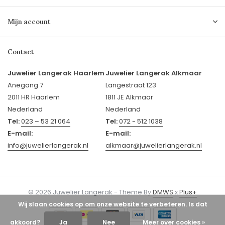
Mijn account
Contact
Juwelier Langerak Haarlem
Juwelier Langerak Alkmaar
Anegang 7
Langestraat 123
2011 HR Haarlem
1811 JE Alkmaar
Nederland
Nederland
Tel:
023 – 53 21 064
Tel:
072 - 512 1038
E-mail:
E-mail:
info@juwelierlangerak.nl
alkmaar@juwelierlangerak.nl
© 2026 Juwelier Langerak - Theme By
DMWS
x
Plus+
Wij slaan cookies op om onze website te verbeteren. Is dat
akkoord?
Ja
Nee
Meer over cookies »