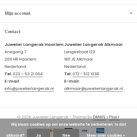
Mijn account
Contact
Juwelier Langerak Haarlem
Juwelier Langerak Alkmaar
Anegang 7
Langestraat 123
2011 HR Haarlem
1811 JE Alkmaar
Nederland
Nederland
Tel:
023 – 53 21 064
Tel:
072 - 512 1038
E-mail:
E-mail:
info@juwelierlangerak.nl
alkmaar@juwelierlangerak.nl
© 2026 Juwelier Langerak - Theme By
DMWS
x
Plus+
Wij slaan cookies op om onze website te verbeteren. Is dat
akkoord?
Ja
Nee
Meer over cookies »