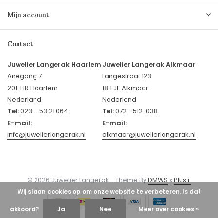
Mijn account
Contact
Juwelier Langerak Haarlem
Juwelier Langerak Alkmaar
Anegang 7
Langestraat 123
2011 HR Haarlem
1811 JE Alkmaar
Nederland
Nederland
Tel:
023 – 53 21 064
Tel:
072 - 512 1038
E-mail:
E-mail:
info@juwelierlangerak.nl
alkmaar@juwelierlangerak.nl
© 2026 Juwelier Langerak - Theme By
DMWS
x
Plus+
Wij slaan cookies op om onze website te verbeteren. Is dat
akkoord?
Ja
Nee
Meer over cookies »