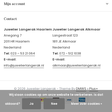
Mijn account
Contact
Juwelier Langerak Haarlem
Juwelier Langerak Alkmaar
Anegang 7
Langestraat 123
2011 HR Haarlem
1811 JE Alkmaar
Nederland
Nederland
Tel:
023 – 53 21 064
Tel:
072 - 512 1038
E-mail:
E-mail:
info@juwelierlangerak.nl
alkmaar@juwelierlangerak.nl
© 2026 Juwelier Langerak - Theme By
DMWS
x
Plus+
Wij slaan cookies op om onze website te verbeteren. Is dat
akkoord?
Ja
Nee
Meer over cookies »