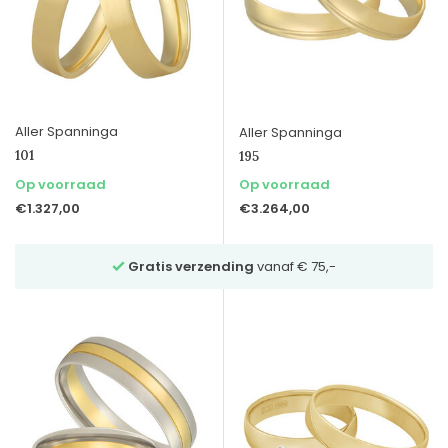
Aller Spanninga
Aller Spanninga
101
195
Op voorraad
Op voorraad
€1.327,00
€3.264,00
,-
Vraag
vrijblijvend advies
via Whatsapp 023-532