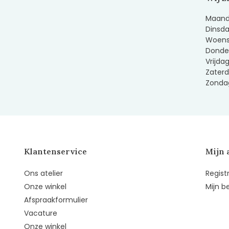
Maanda
Dinsda
Woens
Donder
Vrijda
Zaterd
Zondag
Klantenservice
Mijn 
Ons atelier
Regist
Onze winkel
Mijn b
Afspraakformulier
Vacature
Onze winkel