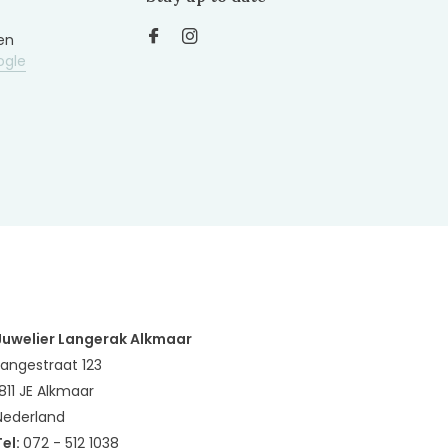
en
ogle
Juwelier Langerak Alkmaar
Langestraat 123
1811 JE Alkmaar
Nederland
Tel:
072 - 512 1038