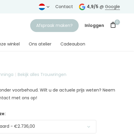
rtrouwde juwelier
Gratis verzending
Contact
vanaf € 75,-
4,9/5
@
Google
0
Afspraak maken?
Inloggen
ze winkel
Ons atelier
Cadeaubon
anninga
Bekijk alles Trouwringen
Account aanmaken
n onder voorbehoud. Wilt u de actuele prijs weten? Neem
ntact met ons op!
ze:
aard - €2.736,00