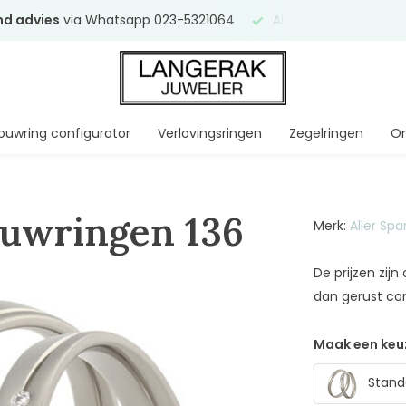
end advies
via Whatsapp 023-5321064
Al
ruim 75 jaar
uw ve
ouwring configurator
Verlovingsringen
Zegelringen
On
ouwringen 136
Merk:
Aller Sp
De prijzen zij
dan gerust co
Maak een keu
Stand