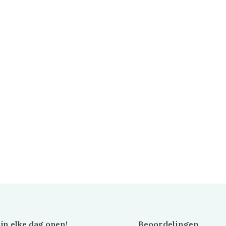
ijn elke dag open!
Beoordelingen