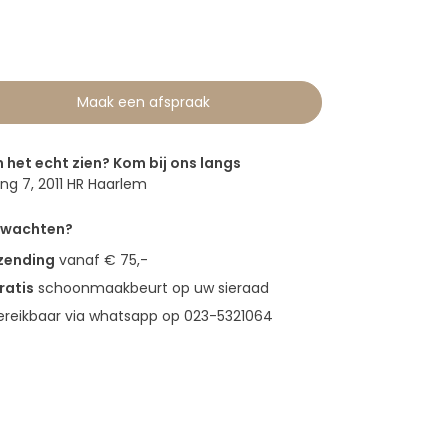
Maak een afspraak
n het echt zien? Kom bij ons langs
g 7, 2011 HR Haarlem
erwachten?
rzending
vanaf € 75,-
ratis
schoonmaakbeurt op uw sieraad
bereikbaar via whatsapp op 023-5321064