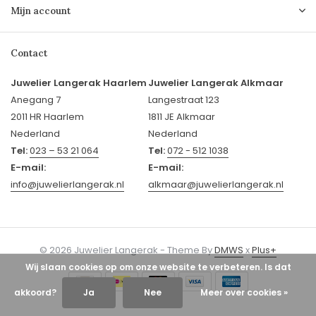
Mijn account
Contact
Juwelier Langerak Haarlem
Juwelier Langerak Alkmaar
Anegang 7
Langestraat 123
2011 HR Haarlem
1811 JE Alkmaar
Nederland
Nederland
Tel:
023 – 53 21 064
Tel:
072 - 512 1038
E-mail:
E-mail:
info@juwelierlangerak.nl
alkmaar@juwelierlangerak.nl
© 2026 Juwelier Langerak - Theme By
DMWS
x
Plus+
Wij slaan cookies op om onze website te verbeteren. Is dat
akkoord?
Ja
Nee
Meer over cookies »