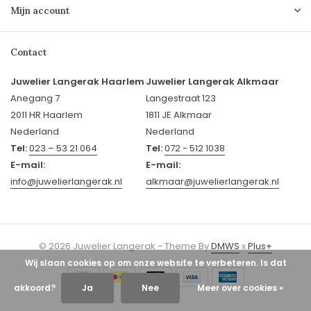
Mijn account
Contact
Juwelier Langerak Haarlem
Juwelier Langerak Alkmaar
Anegang 7
Langestraat 123
2011 HR Haarlem
1811 JE Alkmaar
Nederland
Nederland
Tel:
023 – 53 21 064
Tel:
072 - 512 1038
E-mail:
E-mail:
info@juwelierlangerak.nl
alkmaar@juwelierlangerak.nl
© 2026 Juwelier Langerak - Theme By
DMWS
x
Plus+
Wij slaan cookies op om onze website te verbeteren. Is dat
akkoord?
Ja
Nee
Meer over cookies »