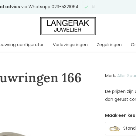
end advies
via Whatsapp 023-5321064
Al
ruim 75 jaar
uw ve
ouwring configurator
Verlovingsringen
Zegelringen
On
ouwringen 166
Merk:
Aller Sp
De prijzen zij
dan gerust co
Maak een keu
Standa