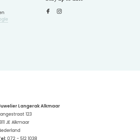
en
ogle
Juwelier Langerak Alkmaar
Langestraat 123
1811 JE Alkmaar
Nederland
Tel:
072 - 512 1038