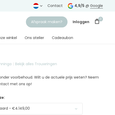
rtrouwde juwelier
Gratis verzending
Contact
vanaf € 75,-
4,9/5
@
Google
0
Afspraak maken?
Inloggen
ze winkel
Ons atelier
Cadeaubon
anninga
Bekijk alles Trouwringen
Account aanmaken
n onder voorbehoud. Wilt u de actuele prijs weten? Neem
ntact met ons op!
ze:
ard - €4.149,00