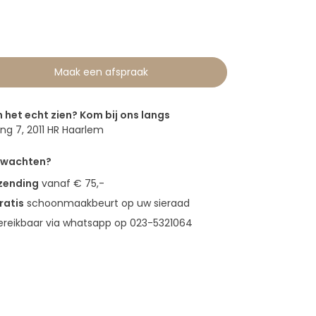
Maak een afspraak
n het echt zien? Kom bij ons langs
g 7, 2011 HR Haarlem
erwachten?
rzending
vanaf € 75,-
ratis
schoonmaakbeurt op uw sieraad
bereikbaar via whatsapp op 023-5321064