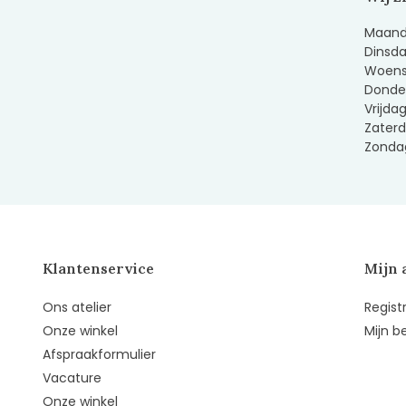
Maanda
Dinsda
Woens
Donder
Vrijda
Zaterd
Zondag
Klantenservice
Mijn 
Ons atelier
Regist
Onze winkel
Mijn b
Afspraakformulier
Vacature
Onze winkel