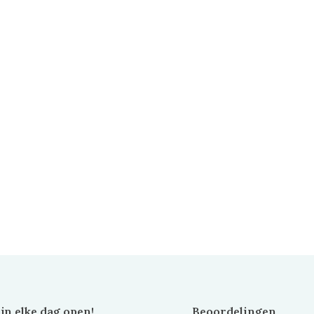
ijn elke dag open!
Beoordelingen