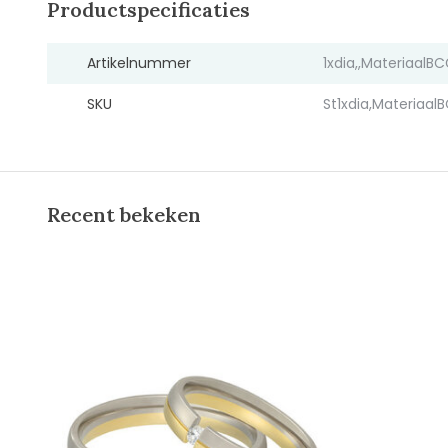
Productspecificaties
Artikelnummer
1xdia,,MateriaalB
SKU
St1xdia,Materiaal
Recent bekeken