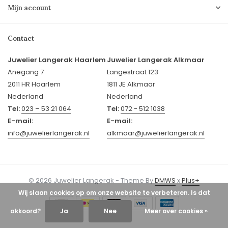
Mijn account
Contact
Juwelier Langerak Haarlem
Juwelier Langerak Alkmaar
Anegang 7
Langestraat 123
2011 HR Haarlem
1811 JE Alkmaar
Nederland
Nederland
Tel:
023 – 53 21 064
Tel:
072 - 512 1038
E-mail:
E-mail:
info@juwelierlangerak.nl
alkmaar@juwelierlangerak.nl
© 2026 Juwelier Langerak - Theme By
DMWS
x
Plus+
Wij slaan cookies op om onze website te verbeteren. Is dat
akkoord?
Ja
Nee
Meer over cookies »