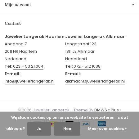
Mijn account
Contact
Juwelier Langerak Haarlem
Juwelier Langerak Alkmaar
Anegang 7
Langestraat 123
2011 HR Haarlem
1811 JE Alkmaar
Nederland
Nederland
Tel:
023 – 53 21 064
Tel:
072 - 512 1038
E-mail:
E-mail:
info@juwelierlangerak.nl
alkmaar@juwelierlangerak.nl
© 2026 Juwelier Langerak - Theme By
DMWS
x
Plus+
Wij slaan cookies op om onze website te verbeteren. Is dat
akkoord?
Ja
Nee
Meer over cookies »