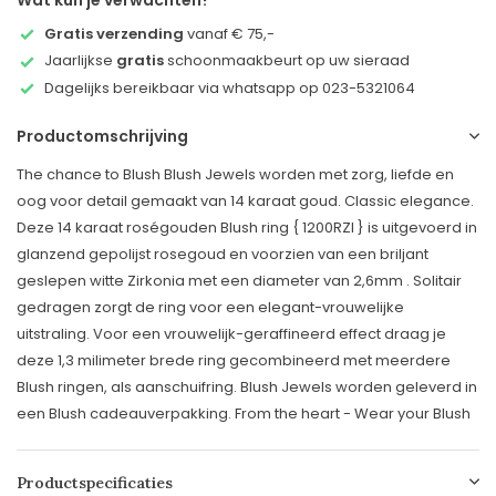
Wat kun je verwachten?
Gratis verzending
vanaf € 75,-
Jaarlijkse
gratis
schoonmaakbeurt op uw sieraad
Dagelijks bereikbaar via whatsapp op 023-5321064
Productomschrijving
The chance to Blush Blush Jewels worden met zorg, liefde en
oog voor detail gemaakt van 14 karaat goud. Classic elegance.
Deze 14 karaat roségouden Blush ring { 1200RZI } is uitgevoerd in
glanzend gepolijst rosegoud en voorzien van een briljant
geslepen witte Zirkonia met een diameter van 2,6mm . Solitair
gedragen zorgt de ring voor een elegant-vrouwelijke
uitstraling. Voor een vrouwelijk-geraffineerd effect draag je
deze 1,3 milimeter brede ring gecombineerd met meerdere
Blush ringen, als aanschuifring. Blush Jewels worden geleverd in
een Blush cadeauverpakking. From the heart - Wear your Blush
Productspecificaties