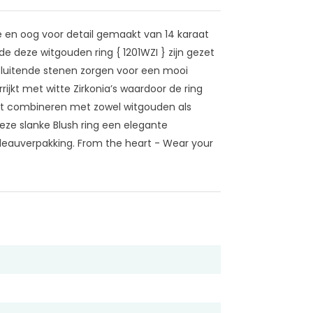
e en oog voor detail gemaakt van 14 karaat
 de deze witgouden ring { 1201WZI } zijn gezet
sluitende stenen zorgen voor een mooi
ijkt met witte Zirkonia’s waardoor de ring
rfect combineren met zowel witgouden als
deze slanke Blush ring een elegante
adeauverpakking. From the heart - Wear your