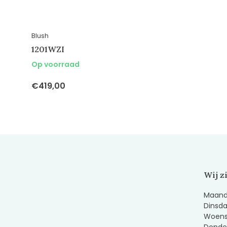
Blush
1201WZI
Op voorraad
€419,00
Wij z
Maanda
Dinsda
Woens