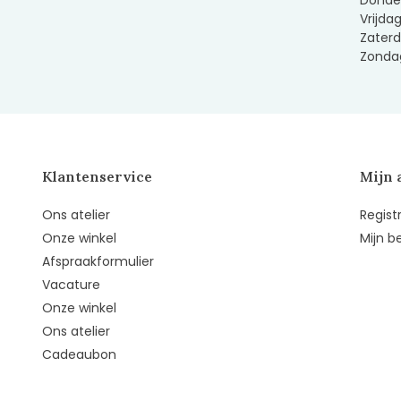
Donder
Vrijda
Zaterd
Zondag
Klantenservice
Mijn 
Ons atelier
Regist
Onze winkel
Mijn b
Afspraakformulier
Vacature
Onze winkel
Ons atelier
Cadeaubon