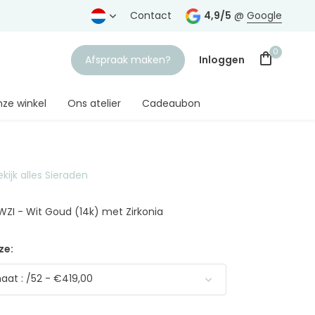
rtrouwde juwelier
Gratis verzending
Contact
vanaf € 75,-
4,9/5
@
Google
0
Afspraak maken?
Inloggen
ze winkel
Ons atelier
Cadeaubon
ekijk alles Sieraden
Account aanmaken
1WZI - Wit Goud (14k) met Zirkonia
ze:
at : /52 - €419,00