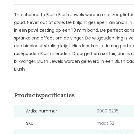
The chance to Blush Blush Jewels worden met zorg, liefd
goud. Never out of style. De briljant geslepen Zirkonia’s in
in een pavé zetting op een 1,3 mm band. De perfect aan
sprankelend effect om de vinger. De witgouden ring is verr
een bicolor uitstraling krijgt. Hierdoor kun je de ring pe
roségouden Blush sieraden. Draag je hem solitair, dan is 
blikvanger. Blush Jewels worden geleverd in een Blush c
Blush
Productspecificaties
Artikelnummer
000016235
SKU
maat 52