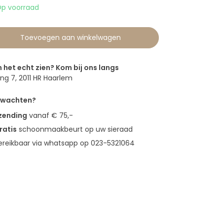
p voorraad
Toevoegen aan winkelwagen
n het echt zien? Kom bij ons langs
g 7, 2011 HR Haarlem
erwachten?
rzending
vanaf € 75,-
ratis
schoonmaakbeurt op uw sieraad
bereikbaar via whatsapp op 023-5321064