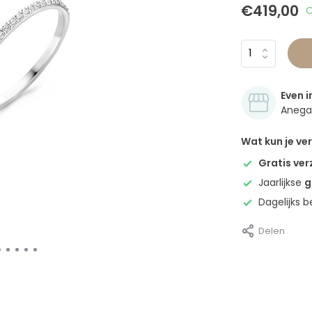
€419,00
O
Even i
Anegan
Wat kun je v
Gratis ve
Jaarlijkse
g
Dagelijks 
Delen