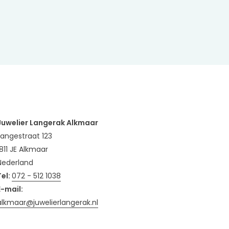
Juwelier Langerak Alkmaar
Langestraat 123
1811 JE Alkmaar
Nederland
Tel:
072 - 512 1038
E-mail:
alkmaar@juwelierlangerak.nl