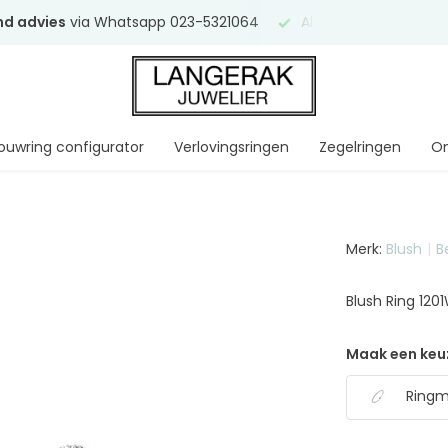
end advies
via Whatsapp 023-5321064
Al
ruim 75 jaar
uw ve
ouwring configurator
Verlovingsringen
Zegelringen
On
Merk:
Blush
B
Blush Ring 120
Maak een keu
Ringma