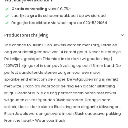
Wat kun je verwachten?
Gratis verzending
vanaf € 75,-
Jaarlijkse
gratis
schoonmaakbeurt op uw sieraad
Dagelijks bereikbaar via whatsapp op 023-5321064
Productomschrijving
The chance to Blush Blush Jewels worden met zorg, liefde en
oog voor detail gemaakt van 14 karaat goud. Never out of style.
De briljant geslepen Zirkonia’s in de deze witgouden ring {
1201WZI } zijn gezet in een pavé zetting op een 1,3 mm band. De
perfect aansluitende stenen zorgen voor een mooi
sprankelend effect om de vinger. De witgouden ring is verrijkt
met witte Zirkonia’s waardoor de ring een bicolor uitstraling
krijgt. Hierdoor kun je de ring perfect combineren met zowel
witgouden als roségouden Blush sieraden. Draag je hem
solitair, dan is deze slanke Blush ring een elegante blikvanger.
Blush Jewels worden geleverd in een Blush cadeauverpakking.
From the heart - Wear your Blush