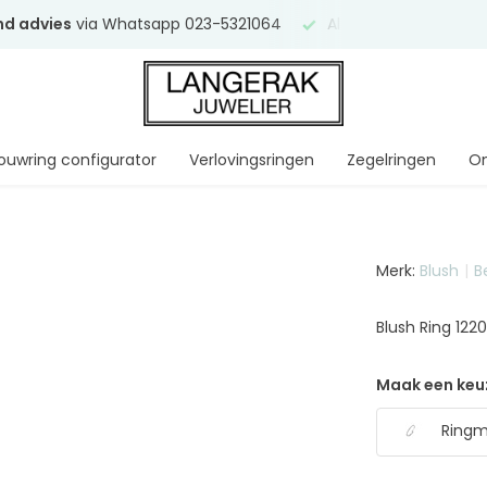
end advies
via Whatsapp 023-5321064
Al
ruim 75 jaar
uw ve
ouwring configurator
Verlovingsringen
Zegelringen
On
Merk:
Blush
B
Blush Ring 12
Maak een keu
Ringma