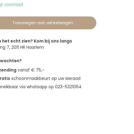
p voorraad
Toevoegen aan winkelwagen
n het echt zien? Kom bij ons langs
g 7, 2011 HR Haarlem
erwachten?
rzending
vanaf € 75,-
ratis
schoonmaakbeurt op uw sieraad
bereikbaar via whatsapp op 023-5321064