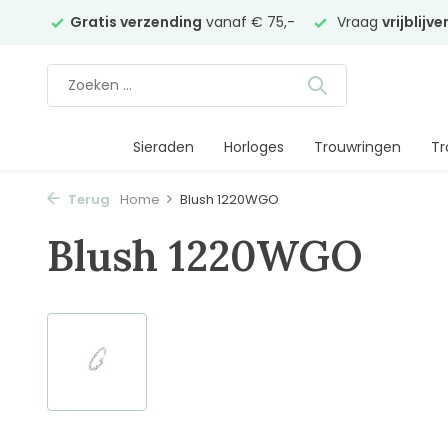
elier
Gratis verzending
vanaf € 75,-
Vraag
vrijblijv
Sieraden
Horloges
Trouwringen
Tr
Terug
Home
Blush 1220WGO
Blush 1220WGO