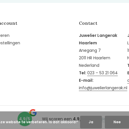
account
Contact
reren
Juwelier Langerak
estellingen
Haarlem
Anegang 7
2011 HR Haarlem
Nederland
Tel:
023 – 53 21 064
E-mail:
info@juwelierlangerak.nl
4,9/5
Wij scoren een
4,9/5
op
Google
nze website te verbeteren. Is dat akkoord?
Ja
Nee