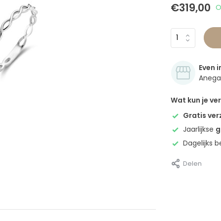
€319,00
O
Even i
Anegan
Wat kun je v
Gratis ve
Jaarlijkse
g
Dagelijks 
Delen