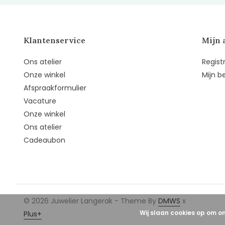
Klantenservice
Mijn 
Ons atelier
Regist
Onze winkel
Mijn b
Afspraakformulier
Vacature
Onze winkel
Ons atelier
Cadeaubon
© 2026 Juwelier Langerak - Theme By
DMWS
x
Wij slaan cookies op om o
Plus+