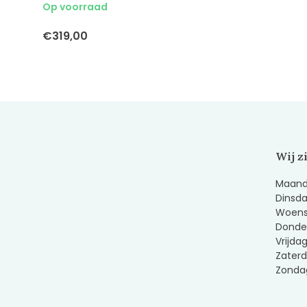
Op voorraad
€319,00
Wij z
Maanda
Dinsda
Woens
Donder
Vrijda
Zaterd
Zondag