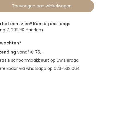
Toevoegen aan winkelwagen
n het echt zien? Kom bij ons langs
g 7, 2011 HR Haarlem
erwachten?
rzending
vanaf € 75,-
ratis
schoonmaakbeurt op uw sieraad
bereikbaar via whatsapp op 023-5321064