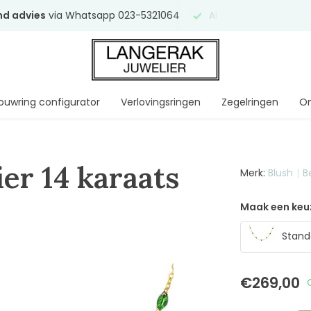
end advies
via Whatsapp 023-5321064
Al
ruim 75 jaar
uw ve
ouwring configurator
Verlovingsringen
Zegelringen
On
er 14 karaats
Merk:
Blush
B
Maak een keu
Stand
€269,00