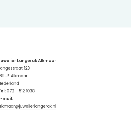
Juwelier Langerak Alkmaar
Langestraat 123
1811 JE Alkmaar
Nederland
Tel:
072 - 512 1038
E-mail:
alkmaar@juwelierlangerak.nl