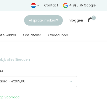
rtrouwde juwelier
Gratis verzending
Contact
vanaf € 75,-
4,9/5
@
Google
0
Afspraak maken?
Inloggen
ze winkel
Ons atelier
Cadeaubon
ekijk alles Sieraden
Account aanmaken
ze:
aard - €269,00
Op voorraad