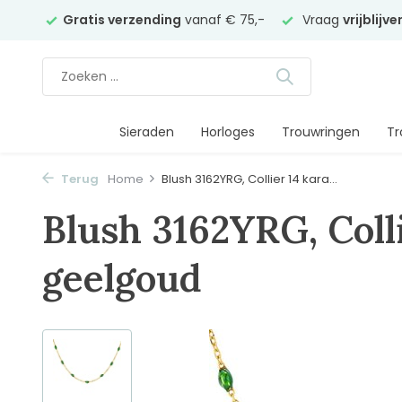
elier
Gratis verzending
vanaf € 75,-
Vraag
vrijblijv
Sieraden
Horloges
Trouwringen
Tr
Terug
Home
Blush 3162YRG, Collier 14 kara...
Blush 3162YRG, Colli
geelgoud