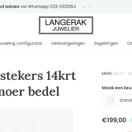
end advies
via Whatsapp 023-5321064
Al
ruim 75 jaar
uw ve
ouwring configurator
Verlovingsringen
Zegelringen
On
stekers 14krt
Merk:
Blush
B
moer bedel
Maak een keu
Stand
€199,00
O