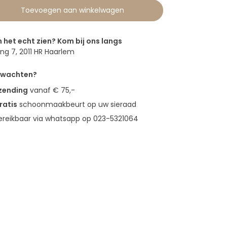
Toevoegen aan winkelwagen
n het echt zien? Kom bij ons langs
g 7, 2011 HR Haarlem
erwachten?
rzending
vanaf € 75,-
ratis
schoonmaakbeurt op uw sieraad
bereikbaar via whatsapp op 023-5321064