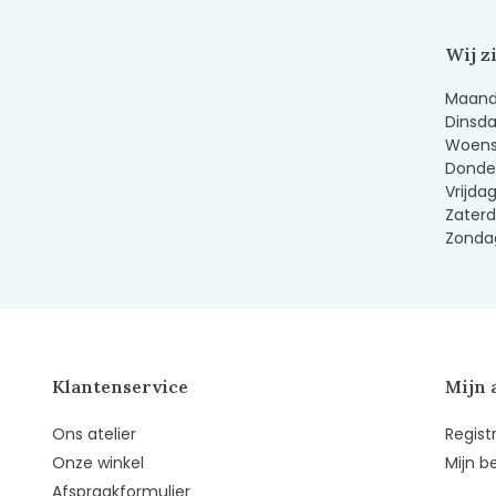
Wij z
Maanda
Dinsda
Woens
Donder
Vrijda
Zaterd
Zondag
Klantenservice
Mijn 
Ons atelier
Regist
Onze winkel
Mijn b
Afspraakformulier