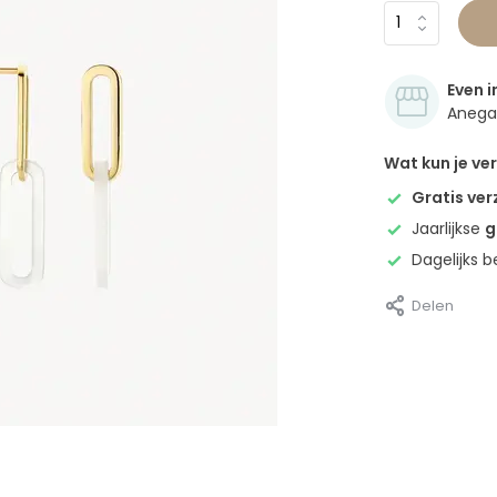
Even i
Anegan
Wat kun je v
Gratis ve
Jaarlijkse
g
Dagelijks 
Delen