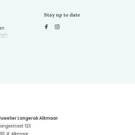
Stay up to date
en
ogle
Juwelier Langerak Alkmaar
Langestraat 123
1811 JE Alkmaar