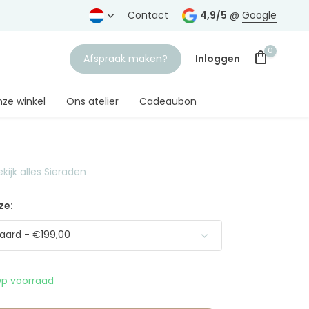
rtrouwde juwelier
Gratis verzending
Contact
vanaf € 75,-
4,9/5
@
Google
0
Afspraak maken?
Inloggen
ze winkel
Ons atelier
Cadeaubon
ekijk alles Sieraden
Account aanmaken
ze:
aard - €199,00
p voorraad