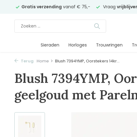
elier
Gratis verzending
vanaf € 75,-
Vraag
vrijblijv
Sieraden
Horloges
Trouwringen
Tr
Terug
Home
Blush 7394YMP, Oorstekers 14kr...
Blush 7394YMP, Oor
geelgoud met Parel