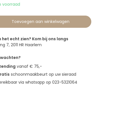
 voorraad
Toevoegen aan winkelwagen
n het echt zien? Kom bij ons langs
g 7, 2011 HR Haarlem
erwachten?
rzending
vanaf € 75,-
ratis
schoonmaakbeurt op uw sieraad
bereikbaar via whatsapp op 023-5321064