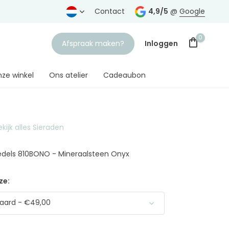
rtrouwde juwelier
Gratis verzending
Contact
vanaf € 75,-
4,9/5
@
Google
0
Afspraak maken?
Inloggen
ze winkel
Ons atelier
Cadeaubon
ekijk alles Sieraden
Account aanmaken
edels 810BONO - Mineraalsteen Onyx
ze:
aard - €49,00