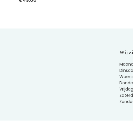
€49,00
Wij z
Maanda
Dinsda
Woens
Donder
Vrijda
Zaterd
Zondag