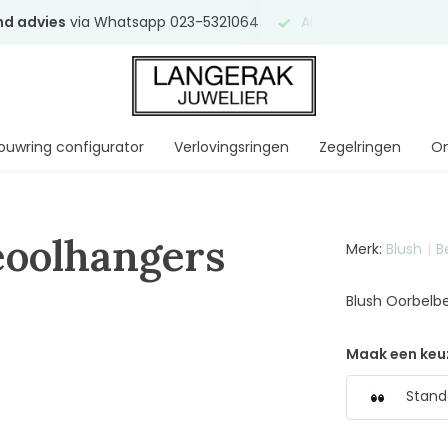
end advies
via Whatsapp 023-5321064
Al
ruim 75 jaar
uw ve
ouwring configurator
Verlovingsringen
Zegelringen
On
eoolhangers
Merk:
Blush
B
Blush Oorbelb
Maak een keu
Stand