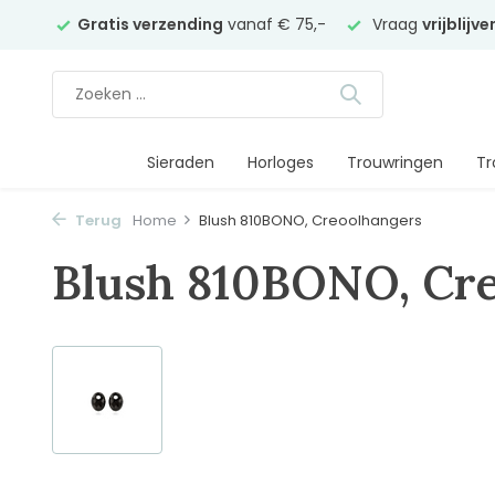
elier
Gratis verzending
vanaf € 75,-
Vraag
vrijblijv
Sieraden
Horloges
Trouwringen
Tr
Terug
Home
Blush 810BONO, Creoolhangers
Blush 810BONO, Cr