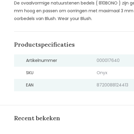
De ovaalvormige natuurstenen bedels { 810BONO } zijn ge
mm hoog en passen om oorringen met maximaal 3 mm 
oorbedels van Blush. Wear your Blush.
Productspecificaties
Artikelnummer
000017640
SKU
Onyx
EAN
8720088124413
Recent bekeken