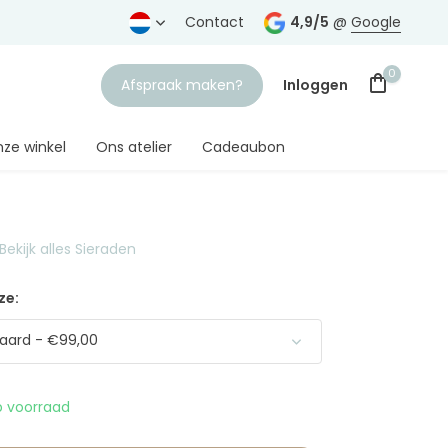
rtrouwde juwelier
Gratis verzending
Contact
vanaf € 75,-
4,9/5
@
Google
0
Afspraak maken?
Inloggen
ze winkel
Ons atelier
Cadeaubon
Bekijk alles Sieraden
Account aanmaken
ze:
aard - €99,00
 voorraad