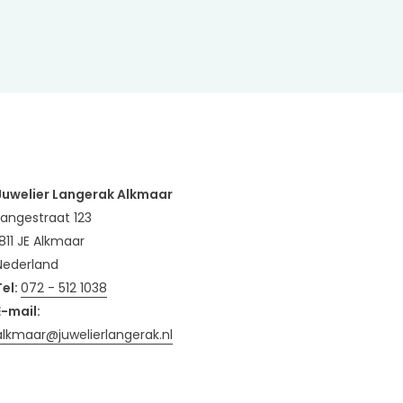
Juwelier Langerak Alkmaar
Langestraat 123
1811 JE Alkmaar
Nederland
Tel:
072 - 512 1038
E-mail:
alkmaar@juwelierlangerak.nl