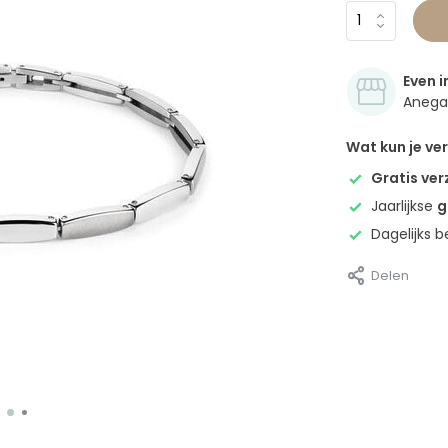
Even i
Anegan
Wat kun je v
Gratis ve
Jaarlijkse
g
Dagelijks 
Delen