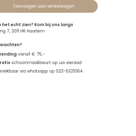
Toevoegen aan winkelwagen
n het echt zien? Kom bij ons langs
g 7, 2011 HR Haarlem
erwachten?
rzending
vanaf € 75,-
ratis
schoonmaakbeurt op uw sieraad
bereikbaar via whatsapp op 023-5321064