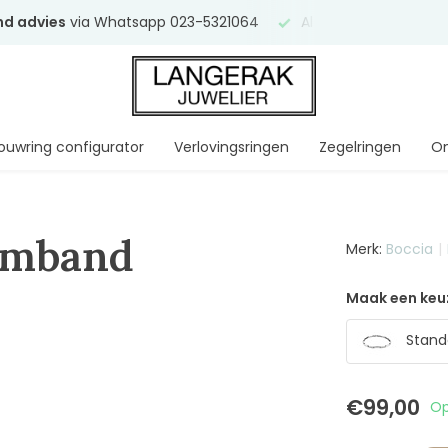
end advies
via Whatsapp 023-5321064
Al
ruim 75 jaar
uw ve
ouwring configurator
Verlovingsringen
Zegelringen
On
Armband
Merk:
Boccia
Maak een keu
Stand
€99,00
Op