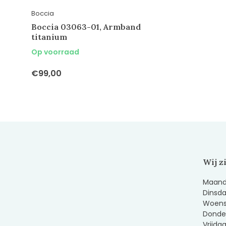
Boccia
Boccia 03063-01, Armband
titanium
Op voorraad
€99,00
Wij z
Maanda
Dinsda
Woens
Donder
Vrijda