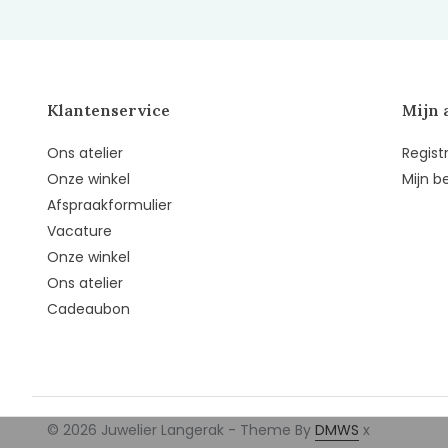
Klantenservice
Mijn 
Ons atelier
Regist
Onze winkel
Mijn b
Afspraakformulier
Vacature
Onze winkel
Ons atelier
Cadeaubon
© 2026 Juwelier Langerak - Theme By
DMWS
x