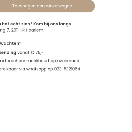
Toevoegen aan winkelwagen
n het echt zien? Kom bij ons langs
g 7, 2011 HR Haarlem
erwachten?
rzending
vanaf € 75,-
ratis
schoonmaakbeurt op uw sieraad
bereikbaar via whatsapp op 023-5321064