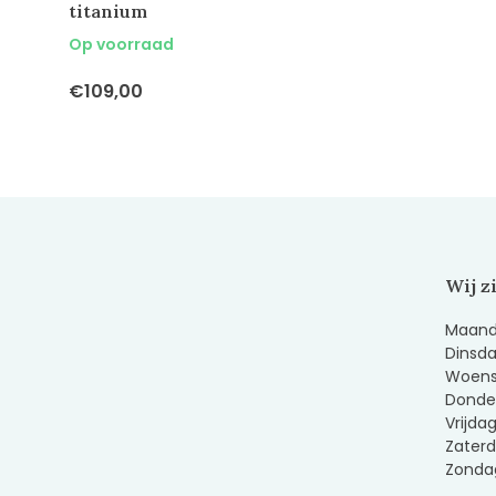
titanium
Op voorraad
€109,00
Wij z
Maanda
Dinsda
Woens
Donder
Vrijda
Zaterd
Zondag