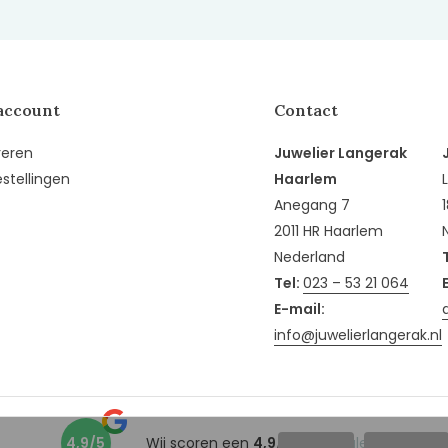
account
Contact
reren
Juwelier Langerak
estellingen
Haarlem
Anegang 7
2011 HR Haarlem
Nederland
Tel:
023 – 53 21 064
E-mail:
info@juwelierlangerak.nl
4,9/5
Wij scoren een
4,9/5
op
Google