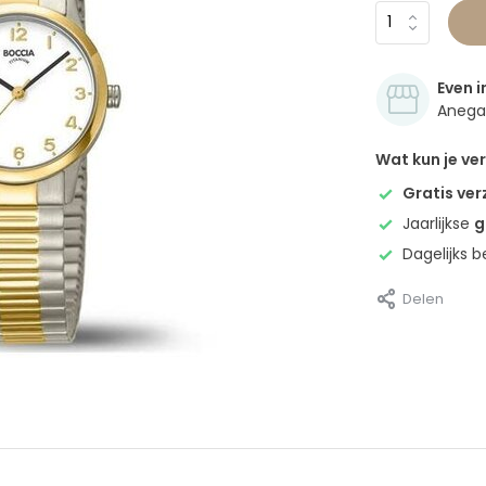
Even i
Anegan
Wat kun je v
Gratis ve
Jaarlijkse
g
Dagelijks 
Delen