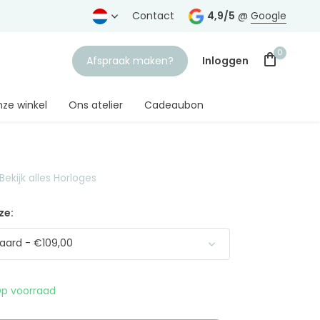
rtrouwde juwelier
Gratis verzending
Contact
vanaf € 75,-
4,9/5
@
Google
0
Afspraak maken?
Inloggen
ze winkel
Ons atelier
Cadeaubon
Bekijk alles Horloges
Account aanmaken
ze:
aard - €109,00
p voorraad