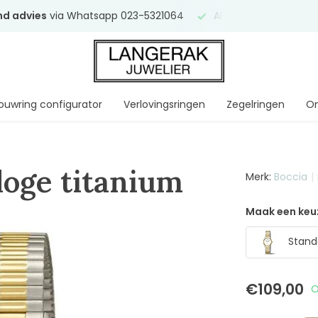
end advies
via Whatsapp 023-5321064
Al
ruim 75 jaar
uw ve
ouwring configurator
Verlovingsringen
Zegelringen
On
loge titanium
Merk:
Boccia
Maak een keu
Stand
€109,00
O