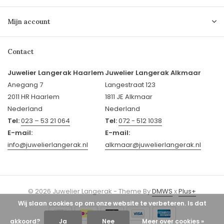
Mijn account
Contact
Juwelier Langerak Haarlem
Juwelier Langerak Alkmaar
Anegang 7
Langestraat 123
2011 HR Haarlem
1811 JE Alkmaar
Nederland
Nederland
Tel:
023 – 53 21 064
Tel:
072 - 512 1038
E-mail:
E-mail:
info@juwelierlangerak.nl
alkmaar@juwelierlangerak.nl
© 2026 Juwelier Langerak - Theme By
DMWS
x
Plus+
Wij slaan cookies op om onze website te verbeteren. Is dat
akkoord?
Ja
Nee
Meer over cookies »