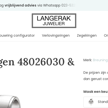
ag
vrijblijvend advies
via Whatsapp 023-5321064
Al
ruim 7
ouwring configurator
Verlovingsringen
Zegelringen
On
gen 48026030 &
Merk:
Breuning
De prijzen zij
dan gerust co
Maak een keu
Stand