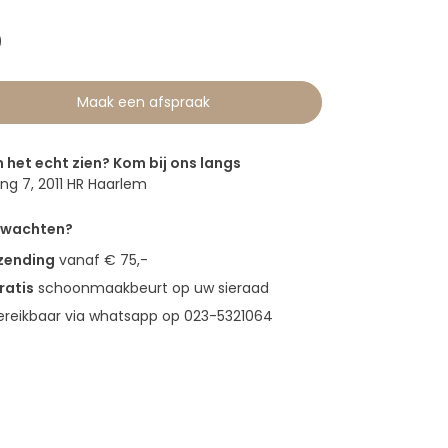
0
Maak een afspraak
n het echt zien? Kom bij ons langs
g 7, 2011 HR Haarlem
erwachten?
rzending
vanaf € 75,-
ratis
schoonmaakbeurt op uw sieraad
bereikbaar via whatsapp op 023-5321064