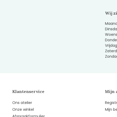
Wij z
Maanda
Dinsda
Woens
Donder
Vrijda
Zaterd
Zondag
Klantenservice
Mijn 
Ons atelier
Regist
Onze winkel
Mijn b
Afspraakformulier