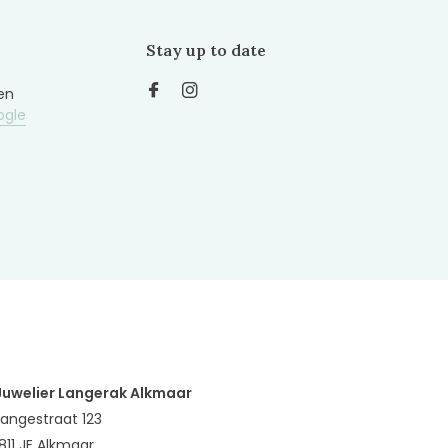
Stay up to date
en
ogle
Juwelier Langerak Alkmaar
Langestraat 123
1811 JE Alkmaar