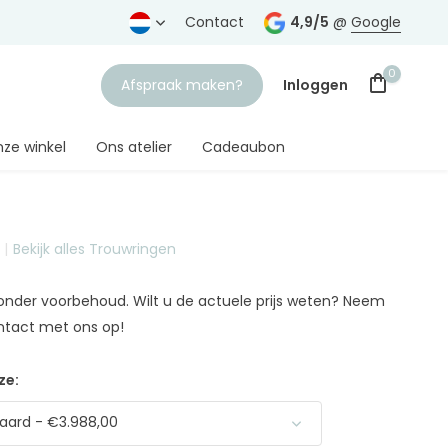
5 jaar
uw vertrouwde juwelier
Contact
4,9/5
@
Google
0
Afspraak maken?
Inloggen
ze winkel
Ons atelier
Cadeaubon
Bekijk alles Trouwringen
Account aanmaken
n onder voorbehoud. Wilt u de actuele prijs weten? Neem
ntact met ons op!
ze:
aard - €3.988,00