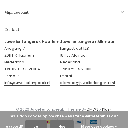
Mijn account
Contact
Juwelier Langerak Haarlem
Juwelier Langerak Alkmaar
Anegang 7
Langestraat 123
2011 HR Haarlem
1811 JE Alkmaar
Nederland
Nederland
Tel:
023 – 53 21 064
Tel:
072 - 512 1038
E-mail:
E-mail:
info@juwelierlangerak.nl
alkmaar@juwelierlangerak.nl
© 2026 Juwelier Langerak - Theme By
DMWS
x
Plus+
Wij slaan cookies op om onze website te verbeteren. Is dat
akkoord?
Ja
Nee
Meer over cookies »