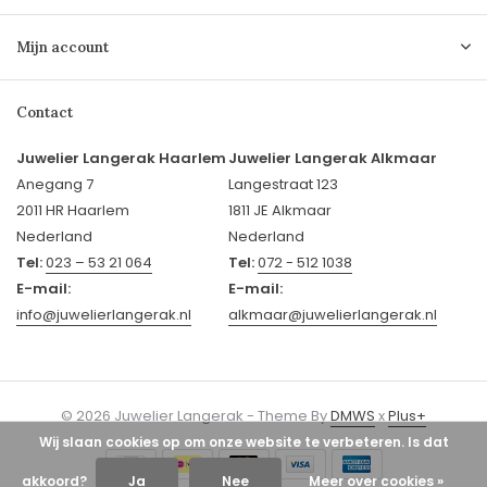
Mijn account
Contact
Juwelier Langerak Haarlem
Juwelier Langerak Alkmaar
Anegang 7
Langestraat 123
2011 HR Haarlem
1811 JE Alkmaar
Nederland
Nederland
Tel:
023 – 53 21 064
Tel:
072 - 512 1038
E-mail:
E-mail:
info@juwelierlangerak.nl
alkmaar@juwelierlangerak.nl
© 2026 Juwelier Langerak - Theme By
DMWS
x
Plus+
Wij slaan cookies op om onze website te verbeteren. Is dat
akkoord?
Ja
Nee
Meer over cookies »