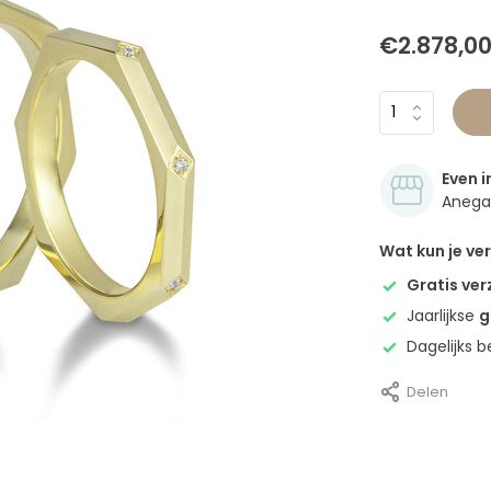
€2.878,0
Even i
Anegan
Wat kun je v
Gratis ve
Jaarlijkse
g
Dagelijks 
Delen