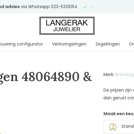
end advies
via Whatsapp 023-5321064
Al
ruim 75 jaar
uw ve
ouwring configurator
Verlovingsringen
Zegelringen
On
gen 48064890 &
Merk:
Breuning
De prijzen zij
dan gerust co
Maak een keu
Stand