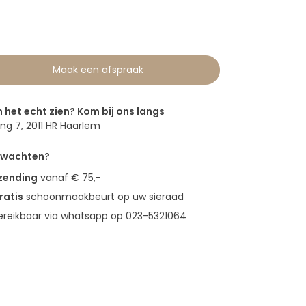
0
Maak een afspraak
n het echt zien? Kom bij ons langs
g 7, 2011 HR Haarlem
erwachten?
rzending
vanaf € 75,-
ratis
schoonmaakbeurt op uw sieraad
bereikbaar via whatsapp op 023-5321064