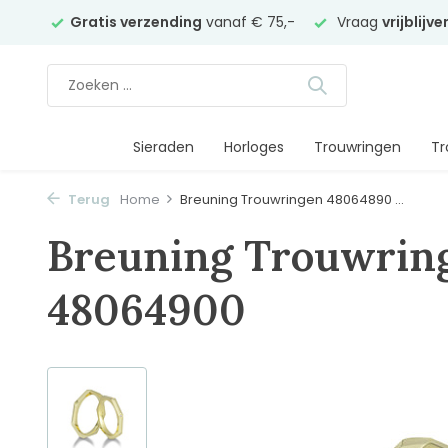
elier
Gratis verzending
vanaf € 75,-
Vraag
vrijblijv
Sieraden
Horloges
Trouwringen
Tr
Terug
Home
Breuning Trouwringen 48064890 ...
Breuning Trouwrin
48064900