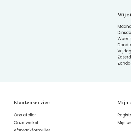
Wij z
Maanda
Dinsda
Woens
Donder
Vrijda
Zaterd
Zondag
Klantenservice
Mijn 
Ons atelier
Regist
Onze winkel
Mijn b
Afspraakformulier