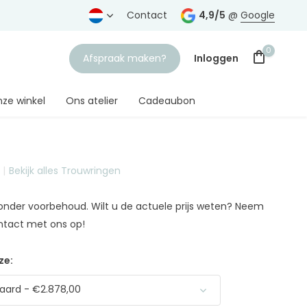
rtrouwde juwelier
Gratis verzending
Contact
vanaf € 75,-
4,9/5
@
Google
0
Afspraak maken?
Inloggen
ze winkel
Ons atelier
Cadeaubon
Bekijk alles Trouwringen
Account aanmaken
n onder voorbehoud. Wilt u de actuele prijs weten? Neem
ntact met ons op!
ze:
aard - €2.878,00