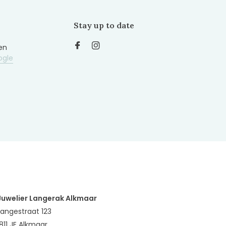
Stay up to date
en
ogle
Juwelier Langerak Alkmaar
Langestraat 123
1811 JE Alkmaar