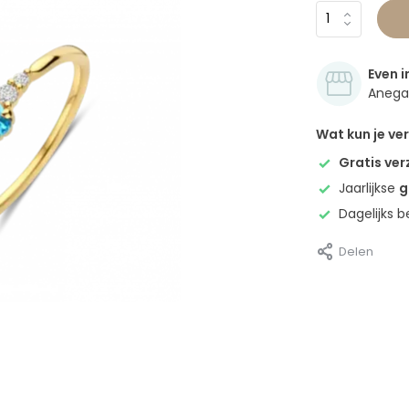
Even i
Anegan
Wat kun je v
Gratis ve
Jaarlijkse
g
Dagelijks 
Delen