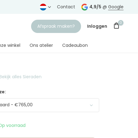
rtrouwde juwelier
Gratis verzending
Contact
vanaf € 75,-
4,9/5
@
Google
0
Afspraak maken?
Inloggen
ze winkel
Ons atelier
Cadeaubon
Bekijk alles Sieraden
Account aanmaken
ze:
aard - €765,00
Op voorraad