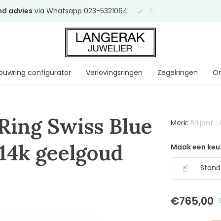
end advies
via Whatsapp 023-5321064
Al
ruim 75 jaar
uw ve
ouwring configurator
Verlovingsringen
Zegelringen
On
 Ring Swiss Blue
Merk:
Briljant
 14k geelgoud
Maak een keu
Stand
€765,00