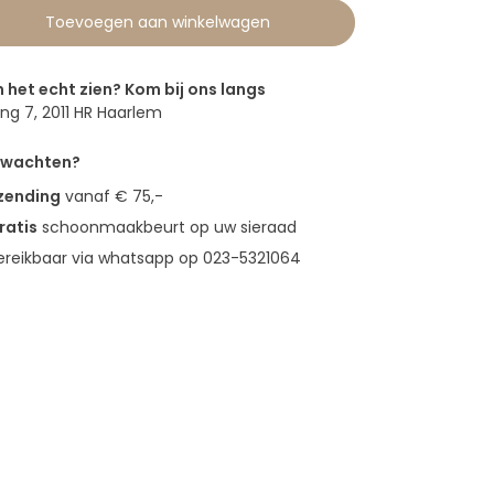
Toevoegen aan winkelwagen
n het echt zien? Kom bij ons langs
g 7, 2011 HR Haarlem
erwachten?
rzending
vanaf € 75,-
ratis
schoonmaakbeurt op uw sieraad
bereikbaar via whatsapp op 023-5321064