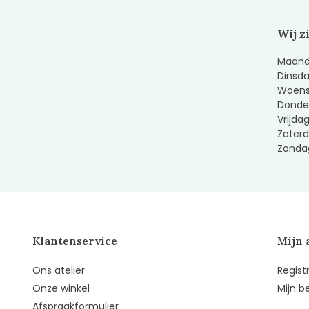
Wij z
Maanda
Dinsda
Woens
Donder
Vrijda
Zaterd
Zondag
Klantenservice
Mijn 
Ons atelier
Regist
Onze winkel
Mijn b
Afspraakformulier