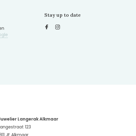
Stay up to date
en
ogle
Juwelier Langerak Alkmaar
Langestraat 123
1811 JE Alkmaar