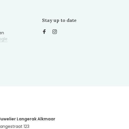
Stay up to date
en
ogle
Juwelier Langerak Alkmaar
Langestraat 123