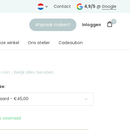
rtrouwde juwelier
Gratis verzending
Contact
vanaf € 75,-
4,9/5
@
Google
0
Afspraak maken?
Inloggen
ze winkel
Ons atelier
Cadeaubon
 Lion
Bekijk alles Sieraden
Account aanmaken
ze:
aard - €45,00
 voorraad