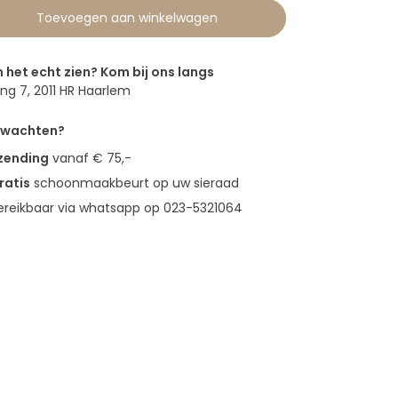
Toevoegen aan winkelwagen
n het echt zien? Kom bij ons langs
g 7, 2011 HR Haarlem
erwachten?
rzending
vanaf € 75,-
ratis
schoonmaakbeurt op uw sieraad
bereikbaar via whatsapp op 023-5321064