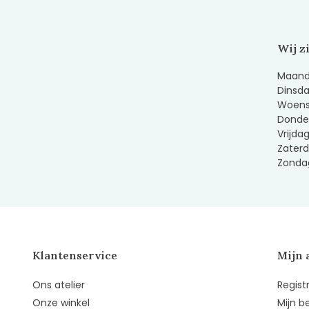
Wij z
Maanda
Dinsda
Woens
Donder
Vrijda
Zaterd
Zondag
Klantenservice
Mijn 
Ons atelier
Regist
Onze winkel
Mijn b