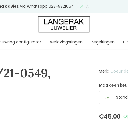
end advies
via Whatsapp 023-5321064
Al
ruim 75 jaar
uw ve
ouwring configurator
Verlovingsringen
Zegelringen
On
/21-0549,
Merk:
Coeur de
Maak een keu
Stand
€45,00
Op