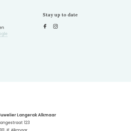
Stay up to date
en
ogle
Juwelier Langerak Alkmaar
Langestraat 123
1811 JE Alkmaar