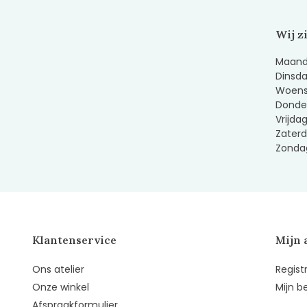
Wij z
Maanda
Dinsda
Woens
Donder
Vrijda
Zaterd
Zondag
Klantenservice
Mijn 
Ons atelier
Regist
Onze winkel
Mijn b
Afspraakformulier