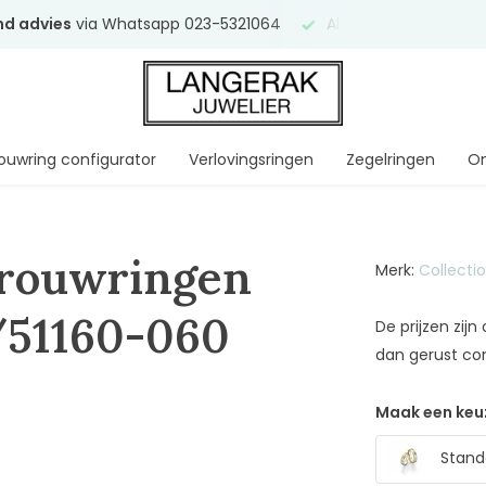
end advies
via Whatsapp 023-5321064
Al
ruim 75 jaar
uw ve
ouwring configurator
Verlovingsringen
Zegelringen
On
Trouwringen
Merk:
Collecti
/51160-060
De prijzen zij
dan gerust co
Maak een keu
Stand