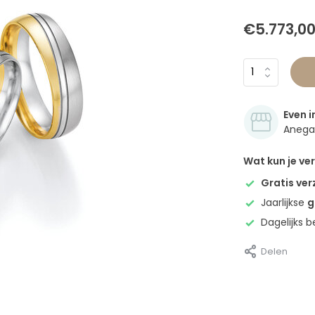
€5.773,0
Even i
Anegan
Wat kun je v
Gratis ve
Jaarlijkse
g
Dagelijks 
Delen