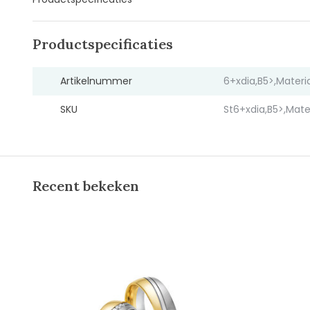
Productspecificaties
Artikelnummer
6+xdia,B5>,Mater
SKU
St6+xdia,B5>,Mat
Recent bekeken