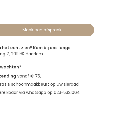
0
Maak een afspraak
n het echt zien? Kom bij ons langs
g 7, 2011 HR Haarlem
erwachten?
rzending
vanaf € 75,-
ratis
schoonmaakbeurt op uw sieraad
bereikbaar via whatsapp op 023-5321064