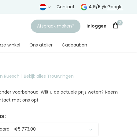
rtrouwde juwelier
Gratis verzending
Contact
vanaf € 75,-
4,9/5
@
Google
0
Afspraak maken?
Inloggen
ze winkel
Ons atelier
Cadeaubon
on Ruesch
Bekijk alles Trouwringen
Account aanmaken
n onder voorbehoud. Wilt u de actuele prijs weten? Neem
ntact met ons op!
ze:
aard - €5.773,00