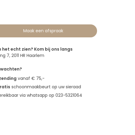
Maak een afspraak
n het echt zien? Kom bij ons langs
g 7, 2011 HR Haarlem
erwachten?
rzending
vanaf € 75,-
ratis
schoonmaakbeurt op uw sieraad
bereikbaar via whatsapp op 023-5321064