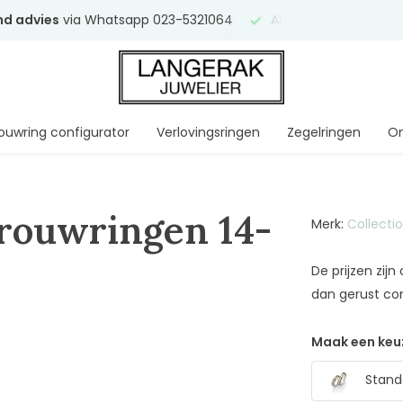
end advies
via Whatsapp 023-5321064
Al
ruim 75 jaar
uw ve
ouwring configurator
Verlovingsringen
Zegelringen
On
Trouwringen 14-
Merk:
Collecti
De prijzen zij
dan gerust co
Maak een keu
Standa