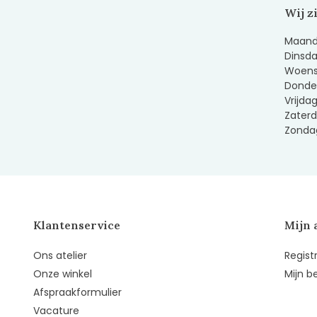
Wij z
Maanda
Dinsda
Woens
Donder
Vrijda
Zaterd
Zondag
Klantenservice
Mijn 
Ons atelier
Regist
Onze winkel
Mijn b
Afspraakformulier
Vacature