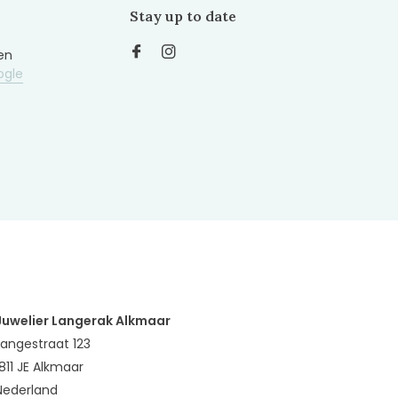
Stay up to date
en
ogle
Juwelier Langerak Alkmaar
Langestraat 123
1811 JE Alkmaar
Nederland