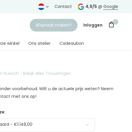
rtrouwde juwelier
Gratis verzending
Contact
vanaf € 75,-
4,9/5
@
Google
0
Afspraak maken?
Inloggen
ze winkel
Ons atelier
Cadeaubon
on Ruesch
Bekijk alles Trouwringen
Account aanmaken
n onder voorbehoud. Wilt u de actuele prijs weten? Neem
ntact met ons op!
ze:
ard - €1.148,00