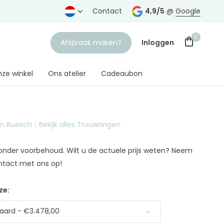
rtrouwde juwelier
Gratis verzending
Contact
vanaf € 75,-
4,9/5
@
Google
0
Afspraak maken?
Inloggen
ze winkel
Ons atelier
Cadeaubon
on Ruesch
Bekijk alles Trouwringen
Account aanmaken
n onder voorbehoud. Wilt u de actuele prijs weten? Neem
ntact met ons op!
ze:
aard - €3.478,00