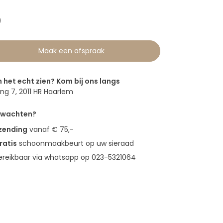
0
Maak een afspraak
n het echt zien? Kom bij ons langs
g 7, 2011 HR Haarlem
erwachten?
rzending
vanaf € 75,-
ratis
schoonmaakbeurt op uw sieraad
bereikbaar via whatsapp op 023-5321064