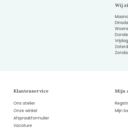
Wij z
Maanda
Dinsda
Woens
Donder
Vrijda
Zaterd
Zondag
Klantenservice
Mijn 
Ons atelier
Regist
Onze winkel
Mijn b
Afspraakformulier
Vacature