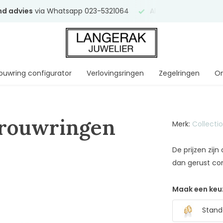
end advies
via Whatsapp 023-5321064
Al
ruim 75 jaar
uw ve
ouwring configurator
Verlovingsringen
Zegelringen
On
Trouwringen
Merk:
Collecti
De prijzen zij
dan gerust co
Maak een keu
Stand