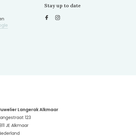
Stay up to date
en
ogle
Juwelier Langerak Alkmaar
Langestraat 123
1811 JE Alkmaar
Nederland