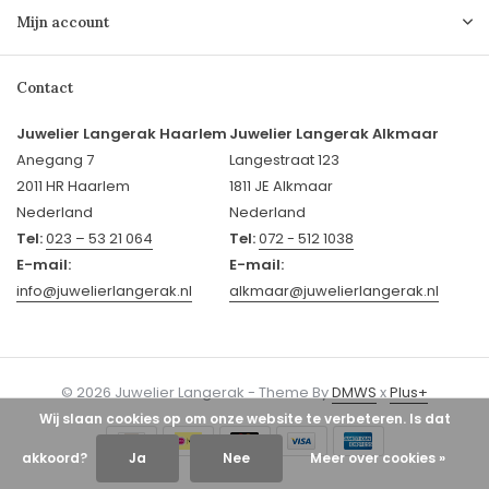
Mijn account
Contact
Juwelier Langerak Haarlem
Juwelier Langerak Alkmaar
Anegang 7
Langestraat 123
2011 HR Haarlem
1811 JE Alkmaar
Nederland
Nederland
Tel:
023 – 53 21 064
Tel:
072 - 512 1038
E-mail:
E-mail:
info@juwelierlangerak.nl
alkmaar@juwelierlangerak.nl
© 2026 Juwelier Langerak - Theme By
DMWS
x
Plus+
Wij slaan cookies op om onze website te verbeteren. Is dat
akkoord?
Ja
Nee
Meer over cookies »