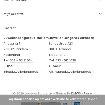
Mijn account
Contact
Juwelier Langerak Haarlem
Juwelier Langerak Alkmaar
Anegang 7
Langestraat 123
2011 HR Haarlem
1811 JE Alkmaar
Nederland
Nederland
Tel:
023 – 53 21 064
Tel:
072 - 512 1038
E-mail:
E-mail:
info@juwelierlangerak.nl
alkmaar@juwelierlangerak.nl
© 2026 Juwelier Langerak - Theme By
DMWS
x
Plus+
Wij slaan cookies op om onze website te verbeteren. Is dat