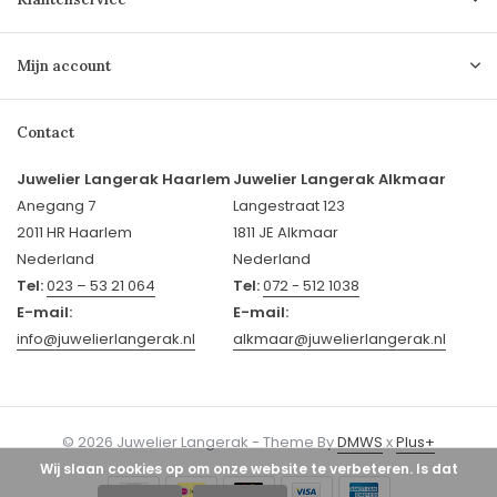
Mijn account
Contact
Juwelier Langerak Haarlem
Juwelier Langerak Alkmaar
Anegang 7
Langestraat 123
2011 HR Haarlem
1811 JE Alkmaar
Nederland
Nederland
Tel:
023 – 53 21 064
Tel:
072 - 512 1038
E-mail:
E-mail:
info@juwelierlangerak.nl
alkmaar@juwelierlangerak.nl
© 2026 Juwelier Langerak - Theme By
DMWS
x
Plus+
Wij slaan cookies op om onze website te verbeteren. Is dat