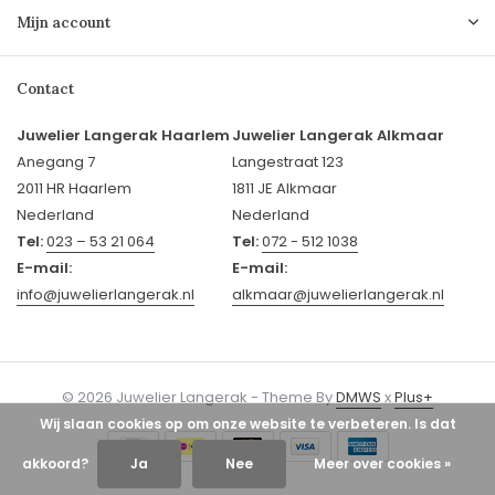
Mijn account
Contact
Juwelier Langerak Haarlem
Juwelier Langerak Alkmaar
Anegang 7
Langestraat 123
2011 HR Haarlem
1811 JE Alkmaar
Nederland
Nederland
Tel:
023 – 53 21 064
Tel:
072 - 512 1038
E-mail:
E-mail:
info@juwelierlangerak.nl
alkmaar@juwelierlangerak.nl
© 2026 Juwelier Langerak - Theme By
DMWS
x
Plus+
Wij slaan cookies op om onze website te verbeteren. Is dat
akkoord?
Ja
Nee
Meer over cookies »