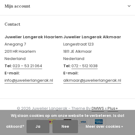
Mijn account
Contact
Juwelier Langerak Haarlem
Juwelier Langerak Alkmaar
Anegang 7
Langestraat 123
2011 HR Haarlem
1811 JE Alkmaar
Nederland
Nederland
Tel:
023 – 53 21 064
Tel:
072 - 512 1038
E-mail:
E-mail:
info@juwelierlangerak.nl
alkmaar@juwelierlangerak.nl
© 2026 Juwelier Langerak - Theme By
DMWS
x
Plus+
Wij slaan cookies op om onze website te verbeteren. Is dat
akkoord?
Ja
Nee
Meer over cookies »