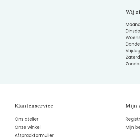
Wij z
Maanda
Dinsda
Woens
Donder
Vrijda
Zaterd
Zondag
Klantenservice
Mijn 
Ons atelier
Regist
Onze winkel
Mijn b
Afspraakformulier