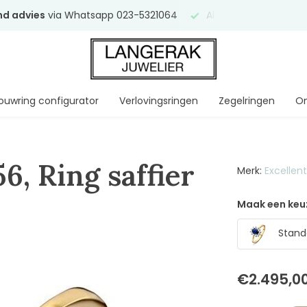
end advies
via Whatsapp 023-5321064
Al
ruim 75 jaar
uw ve
ouwring configurator
Verlovingsringen
Zegelringen
On
6, Ring saffier
Merk:
Excellen
Maak een keu
Stand
€2.495,0