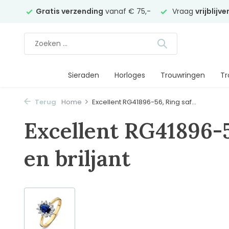
elier
Gratis verzending
vanaf € 75,-
Vraag
vrijblijv
Sieraden
Horloges
Trouwringen
Tr
Terug
Home
Excellent RG41896-56, Ring saf...
Excellent RG41896-5
en briljant