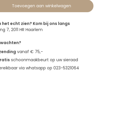
Toevoegen aan winkelwagen
n het echt zien? Kom bij ons langs
g 7, 2011 HR Haarlem
erwachten?
rzending
vanaf € 75,-
ratis
schoonmaakbeurt op uw sieraad
bereikbaar via whatsapp op 023-5321064