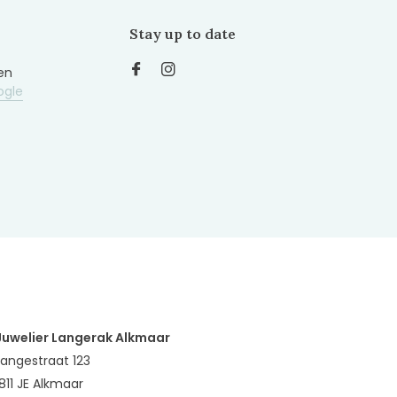
Stay up to date
en
ogle
Juwelier Langerak Alkmaar
Langestraat 123
1811 JE Alkmaar