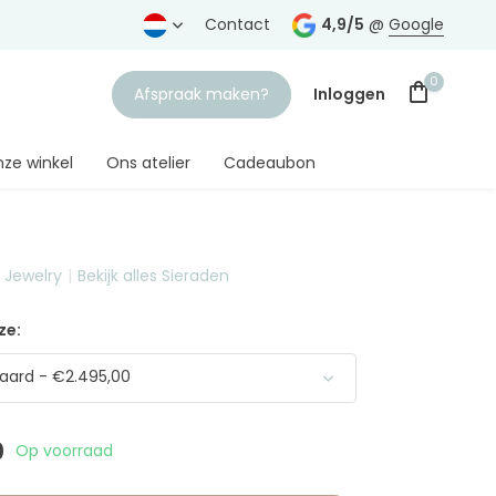
rtrouwde juwelier
Gratis verzending
Contact
vanaf € 75,-
4,9/5
@
Google
0
Afspraak maken?
Inloggen
ze winkel
Ons atelier
Cadeaubon
t Jewelry
Bekijk alles Sieraden
Account aanmaken
ze:
aard - €2.495,00
0
Op voorraad