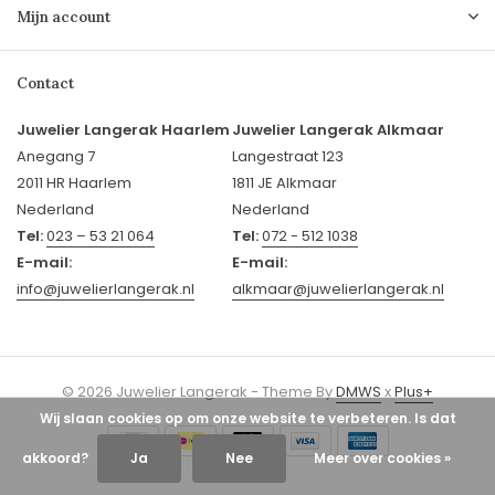
Mijn account
Contact
Juwelier Langerak Haarlem
Juwelier Langerak Alkmaar
Anegang 7
Langestraat 123
2011 HR Haarlem
1811 JE Alkmaar
Nederland
Nederland
Tel:
023 – 53 21 064
Tel:
072 - 512 1038
E-mail:
E-mail:
info@juwelierlangerak.nl
alkmaar@juwelierlangerak.nl
© 2026 Juwelier Langerak - Theme By
DMWS
x
Plus+
Wij slaan cookies op om onze website te verbeteren. Is dat
akkoord?
Ja
Nee
Meer over cookies »