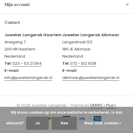
Mijn account
Contact
Juwelier Langerak Haarlem
Juwelier Langerak Alkmaar
Anegang 7
Langestraat 123
2011 HR Haarlem
1811 JE Alkmaar
Nederland
Nederland
Tel:
023 – 53 21 064
Tel:
072 - 512 1038
E-mail:
E-mail:
info@juwelierlangerak.nl
alkmaar@juwelierlangerak.nl
© 2026 Juwelier Langerak - Theme By
DMWS
x
Plus+
Wij slaan cookies op om onze website te verbeteren. Is dat
akkoord?
Ja
Nee
Meer over cookies »