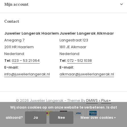
Mijn account
Contact
Juwelier Langerak Haarlem
Juwelier Langerak Alkmaar
Anegang 7
Langestraat 123
2011 HR Haarlem
1811 JE Alkmaar
Nederland
Nederland
Tel:
023 – 53 21 064
Tel:
072 - 512 1038
E-mail:
E-mail:
info@juwelierlangerak.nl
alkmaar@juwelierlangerak.nl
© 2026 Juwelier Langerak - Theme By
DMWS
x
Plus+
Wij slaan cookies op om onze website te verbeteren. Is dat
akkoord?
Ja
Nee
Meer over cookies »