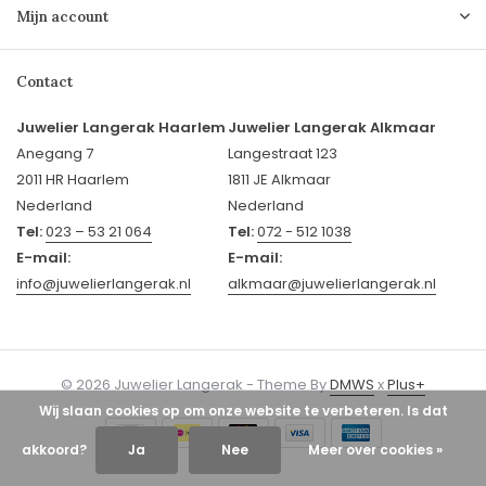
Mijn account
Contact
Juwelier Langerak Haarlem
Juwelier Langerak Alkmaar
Anegang 7
Langestraat 123
2011 HR Haarlem
1811 JE Alkmaar
Nederland
Nederland
Tel:
023 – 53 21 064
Tel:
072 - 512 1038
E-mail:
E-mail:
info@juwelierlangerak.nl
alkmaar@juwelierlangerak.nl
© 2026 Juwelier Langerak - Theme By
DMWS
x
Plus+
Wij slaan cookies op om onze website te verbeteren. Is dat
akkoord?
Ja
Nee
Meer over cookies »