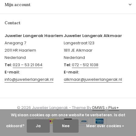
Mijn account
Contact
Juwelier Langerak Haarlem
Juwelier Langerak Alkmaar
Anegang 7
Langestraat 123
2011 HR Haarlem
1811 JE Alkmaar
Nederland
Nederland
Tel:
023 – 53 21 064
Tel:
072 - 512 1038
E-mail:
E-mail:
info@juwelierlangerak.nl
alkmaar@juwelierlangerak.nl
© 2026 Juwelier Langerak - Theme By
DMWS
x
Plus+
Wij slaan cookies op om onze website te verbeteren. Is dat
akkoord?
Ja
Nee
Meer over cookies »