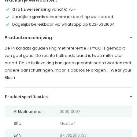
Wat kun je verwachten?
Gratis verzending
vanaf € 75,-
Jaarlijkse
gratis
schoonmaakbeurt op uw sieraad
Dagelijks bereikbaar via whatsapp op 023-5321064
Productomschrijving
De 14 karaats gouden ring met referentie 1117YGO is gemaakt
van geel goud. De rechte halfronde band is twee millimeter
breed. De ze tijdloze ring kan goed gecombineerd worden met
andere aanschuifringen, maar is ook los te dragen. - Wear your
Blush
Productspecificaties
Artikelnummer
000013697
SKU
Maat 54
EAN
8717828110737