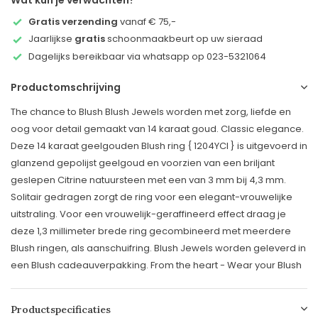
Wat kun je verwachten?
Gratis verzending
vanaf € 75,-
Jaarlijkse
gratis
schoonmaakbeurt op uw sieraad
Dagelijks bereikbaar via whatsapp op 023-5321064
Productomschrijving
The chance to Blush Blush Jewels worden met zorg, liefde en
oog voor detail gemaakt van 14 karaat goud. Classic elegance.
Deze 14 karaat geelgouden Blush ring { 1204YCI } is uitgevoerd in
glanzend gepolijst geelgoud en voorzien van een briljant
geslepen Citrine natuursteen met een van 3 mm bij 4,3 mm.
Solitair gedragen zorgt de ring voor een elegant-vrouwelijke
uitstraling. Voor een vrouwelijk-geraffineerd effect draag je
deze 1,3 millimeter brede ring gecombineerd met meerdere
Blush ringen, als aanschuifring. Blush Jewels worden geleverd in
een Blush cadeauverpakking. From the heart - Wear your Blush
Productspecificaties